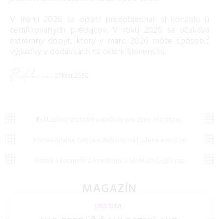
V marci 2026 sa oplatí predobjednať si konzolu u
certifikovaných predajcov. V roku 2026 sa očakáva
extrémny dopyt, ktorý v marci 2026 môže spôsobiť
výpadky v dodávkach na celom Slovensku.
Redakcia
27.Mar.2026
Erotické pomôcky pre ženy
Exkluzívne erotické pomôcky pre ženy. Vibrátory,
Čističe kože
stimulátory klitorisu a hračky pre bod G z lekárskeho
silikónu pre vaše maximálne uspokojenie.
Profesionálne čističe a balzamy na kožené erotické
Erotická kozmetika a kondómy
pomôcky. Udržujte svoje kožené putá, bičíky a oblečenie
čisté a pružné po dlhé roky.
Erotická kozmetika, kondómy a lubrikačné gély pre
bezpečný a intenzívny zážitok. Široký výber produktov pre
hygienu a stimuláciu.
MAGAZÍN
ČLÁNKY A TIPY
EROTIKA