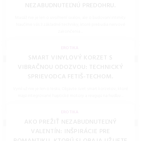
NEZABUDNUTEĽNÚ PREDOHRU.
Masáž nie je len o uvoľnení svalov, ale o budovaní intimity.
Naučíme vás 3 základné techniky, ktoré prebudia nervové
zakončenia ...
LOLITKA.SK 27.Mar.2026
EROTIKA
SMART VINYLOVÝ KORZET S
VIBRAČNOU ODOZVOU: TECHNICKÝ
SPRIEVODCA FETIŠ-TECHOM.
Vynil už nie je len o lesku. Objavte svet smart korzetov, ktoré
majú integrované haptické motory a reagujú na hudbu ...
LOLITKA.SK 27.Mar.2026
EROTIKA
AKO PREŽIŤ NEZABUDNUTEĽNÝ
VALENTÍN: INŠPIRÁCIE PRE