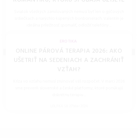
ROMANTIKU, KTORÚ SI OBAJA UŽIJETE
Sviatok všetkých zamilovaných nemusí byť len o gýčových
srdiečkach a narýchlo kúpených bonboniérach. Valentín je
ideálna príležitosť spomaliť, odložiť telefóny ...
LOLITKA.SK 28.Jan.2026
EROTIKA
ONLINE PÁROVÁ TERAPIA 2026: AKO
UŠETRIŤ NA SEDENIACH A ZACHRÁNIŤ
VZŤAH?
Kríza vo vzťahu nemusí zruinovať váš rozpočet. V marci 2026
sme preverili slovenské a české platformy, ktoré ponúkajú
diskrétnu terapiu ...
LOLITKA.SK 27.Mar.2026