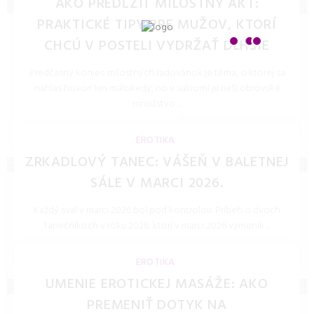
AKO PREDĹŽIŤ MILOSTNÝ AKT:
PRAKTICKÉ TIPY PRE MUŽOV, KTORÍ
CHCÚ V POSTELI VYDRŽAŤ DLHŠIE
Predčasný koniec milostných radovánok je téma, o ktorej sa
nahlas hovorí len málokedy, no v súkromí ju rieši obrovské
množstvo ...
LOLITKA.SK 28.Jan.2026
EROTIKA
ZRKADLOVÝ TANEC: VÁŠEŇ V BALETNEJ
SÁLE V MARCI 2026.
Každý sval v marci 2026 bol pod kontrolou. Príbeh o dvoch
tanečníkoch v roku 2026, ktorí v marci 2026 vymenili ...
LOLITKA.SK 27.Mar.2026
EROTIKA
UMENIE EROTICKEJ MASÁŽE: AKO
PREMENIŤ DOTYK NA