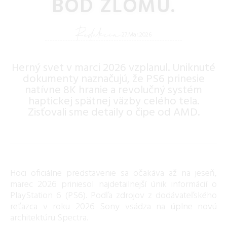
BOD ZLOMU.
Redakcia
27.Mar.2026
Herný svet v marci 2026 vzplanul. Uniknuté
dokumenty naznačujú, že PS6 prinesie
natívne 8K hranie a revolučný systém
haptickej spätnej väzby celého tela.
Zisťovali sme detaily o čipe od AMD.
Hoci oficiálne predstavenie sa očakáva až na jeseň,
marec 2026 priniesol najdetailnejší únik informácií o
PlayStation 6 (PS6). Podľa zdrojov z dodávateľského
reťazca v roku 2026 Sony vsádza na úplne novú
architektúru Spectra.