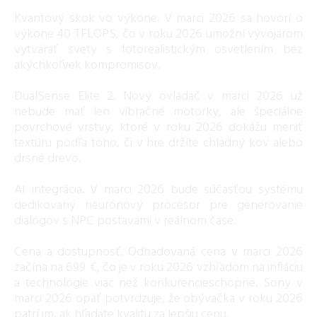
Kvantový skok vo výkone. V marci 2026 sa hovorí o
výkone 40 TFLOPS, čo v roku 2026 umožní vývojárom
vytvárať svety s fotorealistickým osvetlením bez
akýchkoľvek kompromisov.
DualSense Elite 2. Nový ovládač v marci 2026 už
nebude mať len vibračné motorky, ale špeciálne
povrchové vrstvy, ktoré v roku 2026 dokážu meniť
textúru podľa toho, či v hre držíte chladný kov alebo
drsné drevo.
AI integrácia. V marci 2026 bude súčasťou systému
dedikovaný neurónový procesor pre generovanie
dialógov s NPC postavami v reálnom čase.
Cena a dostupnosť. Odhadovaná cena v marci 2026
začína na 699 €, čo je v roku 2026 vzhľadom na infláciu
a technológie viac než konkurencieschopné. Sony v
marci 2026 opäť potvrdzuje, že obývačka v roku 2026
patrí im, ak hľadáte kvalitu za lepšiu cenu.