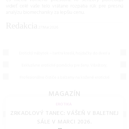
vidieť celé vaše telo vrátane rozpätia rúk pre presnú
analýzu biomechaniky za lepšiu cenu.
Redakcia
27.Mar.2026
Erotický nábytok a doplnky
Erotický nábytok – tantra kreslá, hojdačky do dverí a
Erotické pomôcky pre ženy
fixačné systémy. Vybavte svoju spálňu doplnkami pre nové
polohy a pohodlný styk.
Exkluzívne erotické pomôcky pre ženy. Vibrátory,
Čističe kože
stimulátory klitorisu a hračky pre bod G z lekárskeho
silikónu pre vaše maximálne uspokojenie.
Profesionálne čističe a balzamy na kožené erotické
pomôcky. Udržujte svoje kožené putá, bičíky a oblečenie
čisté a pružné po dlhé roky.
MAGAZÍN
ČLÁNKY A TIPY
EROTIKA
ZRKADLOVÝ TANEC: VÁŠEŇ V BALETNEJ
SÁLE V MARCI 2026.