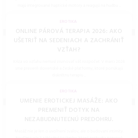
majú integrované haptické motory a reagujú na hudbu ...
LOLITKA.SK 27.Mar.2026
EROTIKA
ONLINE PÁROVÁ TERAPIA 2026: AKO
UŠETRIŤ NA SEDENIACH A ZACHRÁNIŤ
VZŤAH?
Kríza vo vzťahu nemusí zruinovať váš rozpočet. V marci 2026
sme preverili slovenské a české platformy, ktoré ponúkajú
diskrétnu terapiu ...
LOLITKA.SK 27.Mar.2026
EROTIKA
UMENIE EROTICKEJ MASÁŽE: AKO
PREMENIŤ DOTYK NA
NEZABUDNUTEĽNÚ PREDOHRU.
Masáž nie je len o uvoľnení svalov, ale o budovaní intimity.