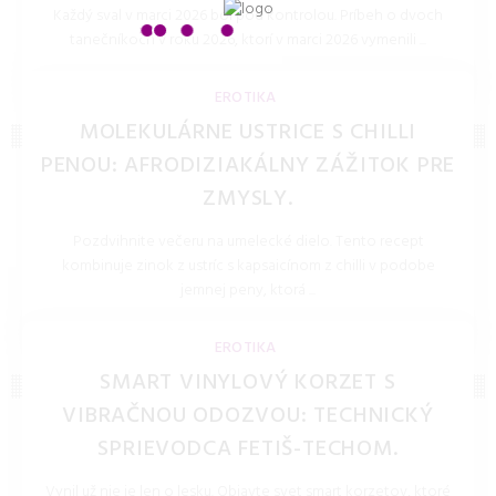
Každý sval v marci 2026 bol pod kontrolou. Príbeh o dvoch
tanečníkoch v roku 2026, ktorí v marci 2026 vymenili ...
LOLITKA.SK 27.Mar.2026
EROTIKA
MOLEKULÁRNE USTRICE S CHILLI
PENOU: AFRODIZIAKÁLNY ZÁŽITOK PRE
ZMYSLY.
Pozdvihnite večeru na umelecké dielo. Tento recept
kombinuje zinok z ustríc s kapsaicínom z chilli v podobe
jemnej peny, ktorá ...
LOLITKA.SK 27.Mar.2026
EROTIKA
SMART VINYLOVÝ KORZET S
VIBRAČNOU ODOZVOU: TECHNICKÝ
SPRIEVODCA FETIŠ-TECHOM.
Vynil už nie je len o lesku. Objavte svet smart korzetov, ktoré