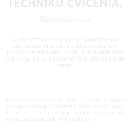
TECHNIKU CVIČENIA.
Redakcia
27.Mar.2026
Cvičíte mŕtvy ťah správne? Naučíme vás,
ako využiť AI zrkadlá s 3D skenovaním
pohybu na elimináciu chýb, ktoré ničia vašu
chrbticu, a ako dosiahnuť výsledky za lepšiu
cenu.
Domáce cvičenie v roku 2026 už nie je o hádaní
správneho postoja. Inteligentné fitness zrkadlá (napr.
Forme alebo Vaha) využívajú počítačové videnie na
analýzu každej sekundy vášho pohybu.