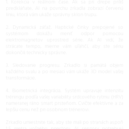
1. Korekcia v reálnom čase. Ak sa pri drepe príliš
predkláňate, AI na povrchu zrkadla zobrazí červenú
líniu, ktorá vám ukáže správny sklon trupu.
2. Dynamická záťaž. Haptické činky prepojené so
systémom dokážu meniť odpor pomocou
elektromagnetov uprostred série. Ak AI vidí, že
strácate tempo, mierne vám uľahčí, aby ste sériu
dokončili technicky správne.
3. Sledovanie progresu. Zrkadlo si pamätá objem
každého svalu a po mesiaci vám ukáže 3D model vašej
transformácie.
4. Biometrická integrácia. Systém upravuje intenzitu
tréningu podľa vašej variability srdcového rytmu (HRV)
nameranej ráno smart prsteňom. Cvičte efektívne a za
lepšiu cenu než pri osobnom trénerovi.
Zrkadlo umiestnite tak, aby ste mali po stranách aspoň
1,5 metra voľného priestoru. AI senzory potrebujú