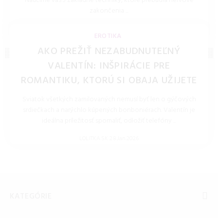
Naučíme vás 3 základné techniky, ktoré prebudia nervové
zakončenia ...
LOLITKA.SK 27.Mar.2026
EROTIKA
AKO PREŽIŤ NEZABUDNUTEĽNÝ
VALENTÍN: INŠPIRÁCIE PRE
ROMANTIKU, KTORÚ SI OBAJA UŽIJETE
Sviatok všetkých zamilovaných nemusí byť len o gýčových
srdiečkach a narýchlo kúpených bonboniérach. Valentín je
ideálna príležitosť spomaliť, odložiť telefóny ...
LOLITKA.SK 28.Jan.2026
KATEGÓRIE