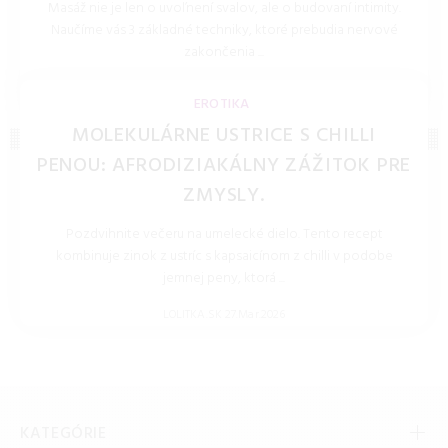
Masáž nie je len o uvoľnení svalov, ale o budovaní intimity.
Naučíme vás 3 základné techniky, ktoré prebudia nervové
zakončenia ...
LOLITKA.SK 27.Mar.2026
EROTIKA
MOLEKULÁRNE USTRICE S CHILLI
PENOU: AFRODIZIAKÁLNY ZÁŽITOK PRE
ZMYSLY.
Pozdvihnite večeru na umelecké dielo. Tento recept
kombinuje zinok z ustríc s kapsaicínom z chilli v podobe
jemnej peny, ktorá ...
LOLITKA.SK 27.Mar.2026
KATEGÓRIE