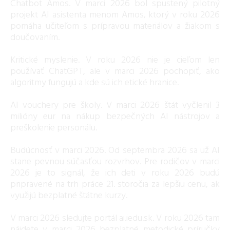
Chatbot Amos. V marci 2026 bol spustený pilotný
projekt AI asistenta menom Amos, ktorý v roku 2026
pomáha učiteľom s prípravou materiálov a žiakom s
doučovaním.
Kritické myslenie. V roku 2026 nie je cieľom len
používať ChatGPT, ale v marci 2026 pochopiť, ako
algoritmy fungujú a kde sú ich etické hranice.
AI vouchery pre školy. V marci 2026 štát vyčlenil 3
milióny eur na nákup bezpečných AI nástrojov a
preškolenie personálu.
Budúcnosť v marci 2026. Od septembra 2026 sa už AI
stane pevnou súčasťou rozvrhov. Pre rodičov v marci
2026 je to signál, že ich deti v roku 2026 budú
pripravené na trh práce 21. storočia za lepšiu cenu, ak
využijú bezplatné štátne kurzy.
V marci 2026 sledujte portál ai.iedu.sk. V roku 2026 tam
nájdete v marci 2026 bezplatné metodické príručky