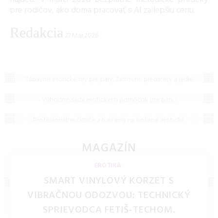
pre rodičov, ako doma pracovať s AI za lepšiu cenu.
Redakcia
27.Mar.2026
Erotické hry a hračky
Zábavné erotické hry pre páry, žartovné predmety a jedlé
Sady erotických pomôcok
erotické darčeky. Spestrite si partnerský život a zažite
kopec zábavy v spálni.
Výhodné sady erotických pomôcok pre páry i
Čističe kože
jednotlivcov. Darčekové sety hračiek, kozmetiky a
doplnkov pre nezabudnuteľné intímne chvíle.
Profesionálne čističe a balzamy na kožené erotické
pomôcky. Udržujte svoje kožené putá, bičíky a oblečenie
čisté a pružné po dlhé roky.
MAGAZÍN
ČLÁNKY A TIPY
EROTIKA
SMART VINYLOVÝ KORZET S
VIBRAČNOU ODOZVOU: TECHNICKÝ
SPRIEVODCA FETIŠ-TECHOM.