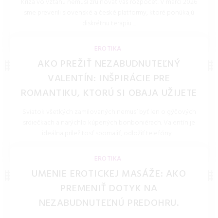
Kríza vo vzťahu nemusí zruinovať váš rozpočet. V marci 2026
sme preverili slovenské a české platformy, ktoré ponúkajú
diskrétnu terapiu ...
LOLITKA.SK 27.Mar.2026
EROTIKA
AKO PREŽIŤ NEZABUDNUTEĽNÝ
VALENTÍN: INŠPIRÁCIE PRE
ROMANTIKU, KTORÚ SI OBAJA UŽIJETE
Sviatok všetkých zamilovaných nemusí byť len o gýčových
srdiečkach a narýchlo kúpených bonboniérach. Valentín je
ideálna príležitosť spomaliť, odložiť telefóny ...
LOLITKA.SK 28.Jan.2026
EROTIKA
UMENIE EROTICKEJ MASÁŽE: AKO
PREMENIŤ DOTYK NA
NEZABUDNUTEĽNÚ PREDOHRU.