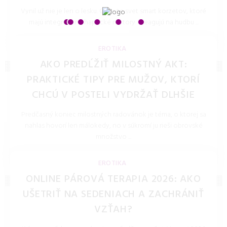
Vynil už nie je len o lesku. Objavte svet smart korzetov, ktoré
majú integrované haptické motory a reagujú na hudbu ...
LOLITKA.SK 27.Mar.2026
EROTIKA
AKO PREDĹŽIŤ MILOSTNÝ AKT:
PRAKTICKÉ TIPY PRE MUŽOV, KTORÍ
CHCÚ V POSTELI VYDRŽAŤ DLHŠIE
Predčasný koniec milostných radovánok je téma, o ktorej sa
nahlas hovorí len málokedy, no v súkromí ju rieši obrovské
množstvo ...
LOLITKA.SK 28.Jan.2026
EROTIKA
ONLINE PÁROVÁ TERAPIA 2026: AKO
UŠETRIŤ NA SEDENIACH A ZACHRÁNIŤ
VZŤAH?