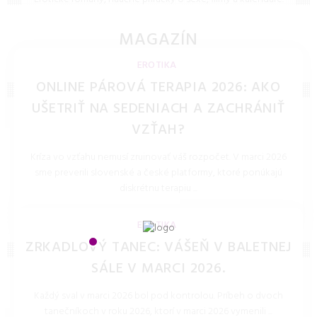
Inšpirujte svoju fantáziu a obohaťte svoj intímny život o
nové podnety.
MAGAZÍN
ČLÁNKY A TIPY
EROTIKA
ONLINE PÁROVÁ TERAPIA 2026: AKO
UŠETRIŤ NA SEDENIACH A ZACHRÁNIŤ
VZŤAH?
Kríza vo vzťahu nemusí zruinovať váš rozpočet. V marci 2026
sme preverili slovenské a české platformy, ktoré ponúkajú
diskrétnu terapiu ...
LOLITKA.SK 27.Mar.2026
EROTIKA
ZRKADLOVÝ TANEC: VÁŠEŇ V BALETNEJ
SÁLE V MARCI 2026.
Každý sval v marci 2026 bol pod kontrolou. Príbeh o dvoch
tanečníkoch v roku 2026, ktorí v marci 2026 vymenili ...