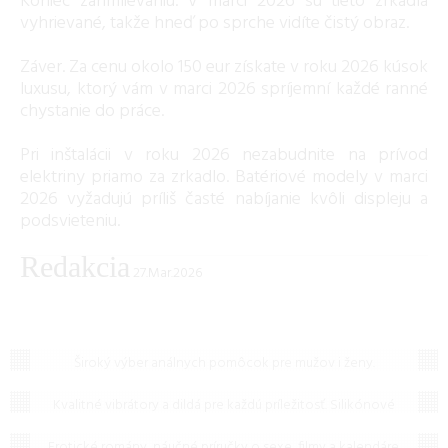
Koniec zahmlievaniu. V marci 2026 sú tieto zrkadlá
vyhrievané, takže hneď po sprche vidíte čistý obraz.
Záver. Za cenu okolo 150 eur získate v roku 2026 kúsok
luxusu, ktorý vám v marci 2026 spríjemní každé ranné
chystanie do práce.
Pri inštalácii v roku 2026 nezabudnite na prívod
elektriny priamo za zrkadlo. Batériové modely v marci
2026 vyžadujú príliš časté nabíjanie kvôli displeju a
podsvieteniu.
Redakcia
27.Mar.2026
Análne pomôcky
Široký výber análnych pomôcok pre mužov i ženy.
Vibrátory a dildá
Bezpečné silikónové kolíky, análne sprchy a vibračné
hračky pre intenzívne potešenie.
Kvalitné vibrátory a dildá pre každú príležitosť. Silikónové
Erotická literatúra a filmy
hračky, tichý chod a intenzívne vibrácie pre vaše
maximálne potešenie.
Erotické romány, náučné príručky o sexe, filmy a kalendáre.