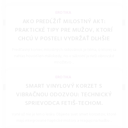
LOLITKA.SK 27.Mar.2026
EROTIKA
AKO PREDĹŽIŤ MILOSTNÝ AKT:
PRAKTICKÉ TIPY PRE MUŽOV, KTORÍ
CHCÚ V POSTELI VYDRŽAŤ DLHŠIE
Predčasný koniec milostných radovánok je téma, o ktorej sa
nahlas hovorí len málokedy, no v súkromí ju rieši obrovské
množstvo ...
LOLITKA.SK 28.Jan.2026
EROTIKA
SMART VINYLOVÝ KORZET S
VIBRAČNOU ODOZVOU: TECHNICKÝ
SPRIEVODCA FETIŠ-TECHOM.
Vynil už nie je len o lesku. Objavte svet smart korzetov, ktoré
majú integrované haptické motory a reagujú na hudbu ...