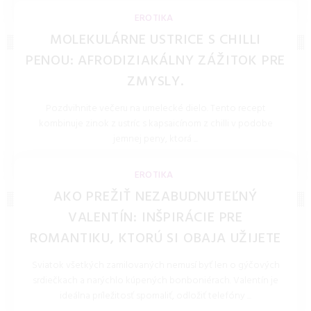
LOLITKA.SK 27.Mar.2026
EROTIKA
MOLEKULÁRNE USTRICE S CHILLI
PENOU: AFRODIZIAKÁLNY ZÁŽITOK PRE
ZMYSLY.
Pozdvihnite večeru na umelecké dielo. Tento recept
kombinuje zinok z ustríc s kapsaicínom z chilli v podobe
jemnej peny, ktorá ...
LOLITKA.SK 27.Mar.2026
EROTIKA
AKO PREŽIŤ NEZABUDNUTEĽNÝ
VALENTÍN: INŠPIRÁCIE PRE
ROMANTIKU, KTORÚ SI OBAJA UŽIJETE
Sviatok všetkých zamilovaných nemusí byť len o gýčových
srdiečkach a narýchlo kúpených bonboniérach. Valentín je
ideálna príležitosť spomaliť, odložiť telefóny ...