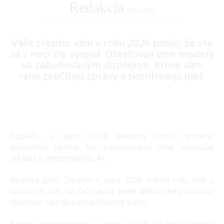
Redakcia
27.Mar.2026
Vaše zrkadlo vám v roku 2026 povie, že ste
sa v noci zle vyspali. Otestovali sme modely
so zabudovaným displejom, ktoré vám
ráno prečítajú správy a skontrolujú pleť.
Kúpeľňa v marci 2026 preberá úlohu ranného
riadiaceho centra. Na lepsiacena.sk sme vyskúšali
zrkadlá s integrovanou AI.
Analýza pleti. Zrkadlo v roku 2026 odfotí vašu tvár a
upozorní vás na začínajúce akné alebo dehydratáciu.
Navrhne vám dokonca vhodný krém.