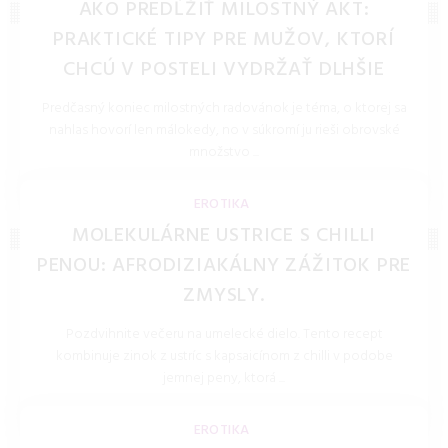
AKO PREDĹŽIŤ MILOSTNÝ AKT:
PRAKTICKÉ TIPY PRE MUŽOV, KTORÍ
CHCÚ V POSTELI VYDRŽAŤ DLHŠIE
Predčasný koniec milostných radovánok je téma, o ktorej sa
nahlas hovorí len málokedy, no v súkromí ju rieši obrovské
množstvo ...
LOLITKA.SK 28.Jan.2026
EROTIKA
MOLEKULÁRNE USTRICE S CHILLI
PENOU: AFRODIZIAKÁLNY ZÁŽITOK PRE
ZMYSLY.
Pozdvihnite večeru na umelecké dielo. Tento recept
kombinuje zinok z ustríc s kapsaicínom z chilli v podobe
jemnej peny, ktorá ...
LOLITKA.SK 27.Mar.2026
EROTIKA