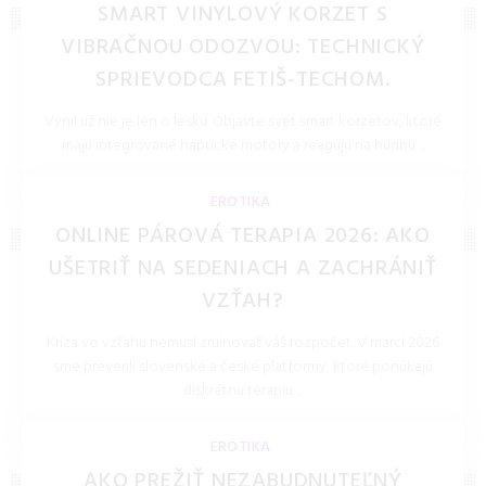
SMART VINYLOVÝ KORZET S
VIBRAČNOU ODOZVOU: TECHNICKÝ
SPRIEVODCA FETIŠ-TECHOM.
Vynil už nie je len o lesku. Objavte svet smart korzetov, ktoré
majú integrované haptické motory a reagujú na hudbu ...
LOLITKA.SK 27.Mar.2026
EROTIKA
ONLINE PÁROVÁ TERAPIA 2026: AKO
UŠETRIŤ NA SEDENIACH A ZACHRÁNIŤ
VZŤAH?
Kríza vo vzťahu nemusí zruinovať váš rozpočet. V marci 2026
sme preverili slovenské a české platformy, ktoré ponúkajú
diskrétnu terapiu ...
LOLITKA.SK 27.Mar.2026
EROTIKA
AKO PREŽIŤ NEZABUDNUTEĽNÝ