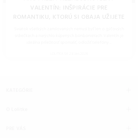
VALENTÍN: INŠPIRÁCIE PRE
ROMANTIKU, KTORÚ SI OBAJA UŽIJETE
Sviatok všetkých zamilovaných nemusí byť len o gýčových
srdiečkach a narýchlo kúpených bonboniérach. Valentín je
ideálna príležitosť spomaliť, odložiť telefóny ...
LOLITKA.SK 28.Jan.2026
KATEGÓRIE
O Lolitke
PRE VÁS