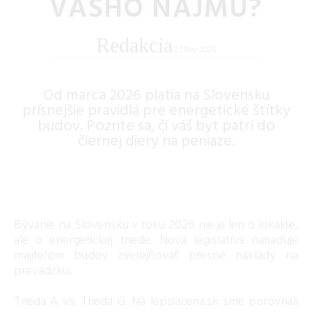
VÁŠHO NÁJMU?
Redakcia
27.Mar.2026
Od marca 2026 platia na Slovensku
prísnejšie pravidlá pre energetické štítky
budov. Pozrite sa, či váš byt patrí do
čiernej diery na peniaze.
Bývanie na Slovensku v roku 2026 nie je len o lokalite,
ale o energetickej triede. Nová legislatíva nariaďuje
majiteľom budov zverejňovať presné náklady na
prevádzku.
Trieda A vs. Trieda G. Na lepsiacena.sk sme porovnali