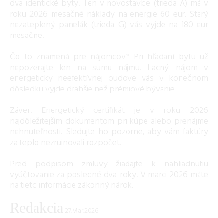
dva identické byty. Ten v novostavbe (trieda A) má v
roku 2026 mesačné náklady na energie 60 eur. Starý
nezateplený panelák (trieda G) vás vyjde na 180 eur
mesačne.
Čo to znamená pre nájomcov? Pri hľadaní bytu už
nepozerajte len na sumu nájmu. Lacný nájom v
energeticky neefektívnej budove vás v konečnom
dôsledku vyjde drahšie než prémiové bývanie.
Záver. Energetický certifikát je v roku 2026
najdôležitejším dokumentom pri kúpe alebo prenájme
nehnuteľnosti. Sledujte ho pozorne, aby vám faktúry
za teplo nezruinovali rozpočet.
Pred podpisom zmluvy žiadajte k nahliadnutiu
vyúčtovanie za posledné dva roky. V marci 2026 máte
na tieto informácie zákonný nárok.
Redakcia
27.Mar.2026