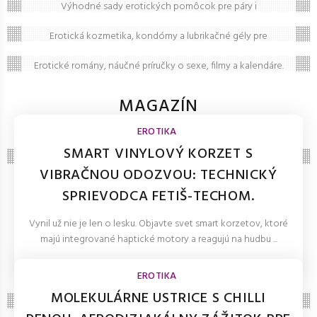
Výhodné sady erotických pomôcok pre páry i
Erotická kozmetika a kondómy
jednotlivcov. Darčekové sety hračiek, kozmetiky a
doplnkov pre nezabudnuteľné intímne chvíle.
Erotická kozmetika, kondómy a lubrikačné gély pre
Erotická literatúra a filmy
bezpečný a intenzívny zážitok. Široký výber produktov pre
hygienu a stimuláciu.
Erotické romány, náučné príručky o sexe, filmy a kalendáre.
Inšpirujte svoju fantáziu a obohaťte svoj intímny život o
nové podnety.
MAGAZÍN
ČLÁNKY A TIPY
EROTIKA
SMART VINYLOVÝ KORZET S
VIBRAČNOU ODOZVOU: TECHNICKÝ
SPRIEVODCA FETIŠ-TECHOM.
Vynil už nie je len o lesku. Objavte svet smart korzetov, ktoré
majú integrované haptické motory a reagujú na hudbu ...
LOLITKA.SK 27.Mar.2026
EROTIKA
MOLEKULÁRNE USTRICE S CHILLI