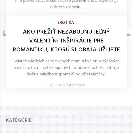
sme preverili slovenské a české platformy, ktoré ponúkajú
diskrétnu terapiu ...
LOLITKA.SK 27.Mar.2026
EROTIKA
AKO PREŽIŤ NEZABUDNUTEĽNÝ
VALENTÍN: INŠPIRÁCIE PRE
ROMANTIKU, KTORÚ SI OBAJA UŽIJETE
Sviatok všetkých zamilovaných nemusí byť len o gýčových
srdiečkach a narýchlo kúpených bonboniérach. Valentín je
ideálna príležitosť spomaliť, odložiť telefóny ...
LOLITKA.SK 28.Jan.2026
KATEGÓRIE