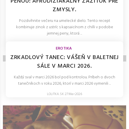
PENOU: AFRODIZIAKÁLNY ZÁŽITOK PRE
ZMYSLY.
Pozdvihnite večeru na umelecké dielo. Tento recept
kombinuje zinok z ustríc s kapsaicínom z chilli v podobe
jemnej peny, ktorá ...
LOLITKA.SK 27.Mar.2026
EROTIKA
ZRKADLOVÝ TANEC: VÁŠEŇ V BALETNEJ
SÁLE V MARCI 2026.
Každý sval v marci 2026 bol pod kontrolou. Príbeh o dvoch
tanečníkoch v roku 2026, ktorí v marci 2026 vymenili ...
LOLITKA.SK 27.Mar.2026