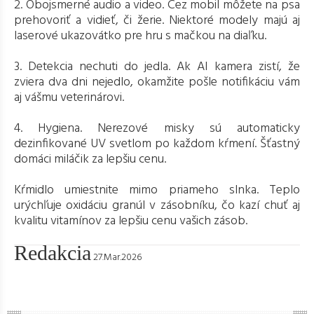
2. Obojsmerné audio a video. Cez mobil môžete na psa
prehovoriť a vidieť, či žerie. Niektoré modely majú aj
laserové ukazovátko pre hru s mačkou na diaľku.
3. Detekcia nechuti do jedla. Ak AI kamera zistí, že
zviera dva dni nejedlo, okamžite pošle notifikáciu vám
aj vášmu veterinárovi.
4. Hygiena. Nerezové misky sú automaticky
dezinfikované UV svetlom po každom kŕmení. Šťastný
domáci miláčik za lepšiu cenu.
Kŕmidlo umiestnite mimo priameho slnka. Teplo
urýchľuje oxidáciu granúl v zásobníku, čo kazí chuť aj
kvalitu vitamínov za lepšiu cenu vašich zásob.
Redakcia
27.Mar.2026
Sady erotických pomôcok